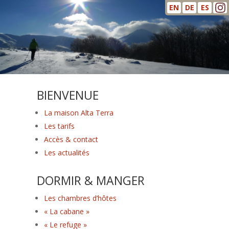
EN
DE
ES
BIENVENUE
La maison Alta Terra
Les tarifs
Accès & contact
Les actualités
DORMIR & MANGER
Les chambres d’hôtes
« La cabane »
« Le refuge »