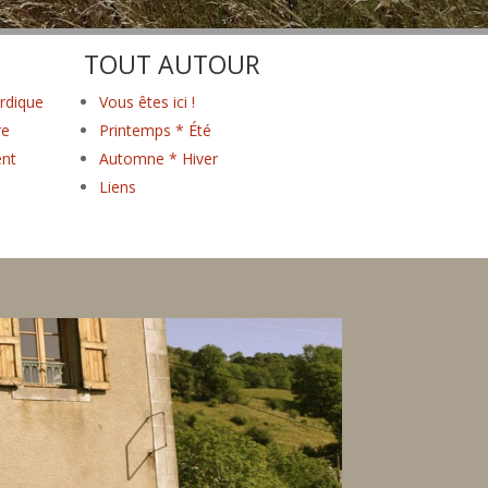
TOUT AUTOUR
rdique
Vous êtes ici !
re
Printemps * Été
nt
Automne * Hiver
Liens