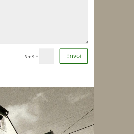
Envoi
=
3 + 9