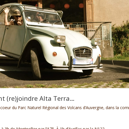
t (re)joindre Alta Terra…
au coeur du Parc Naturel Régional des Volcans d’Auvergne, dans la co
 3h de Montpellier par l’A75. À 1h d’Aurillac par la N122.