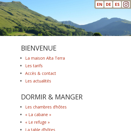
EN
DE
ES
BIENVENUE
La maison Alta Terra
Les tarifs
Accès & contact
Les actualités
DORMIR & MANGER
Les chambres d’hôtes
« La cabane »
« Le refuge »
La table d’hôtes