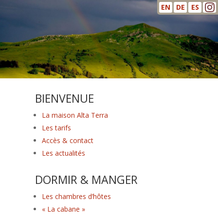
EN
DE
ES
BIENVENUE
La maison Alta Terra
Les tarifs
Accès & contact
Les actualités
DORMIR & MANGER
Les chambres d’hôtes
« La cabane »