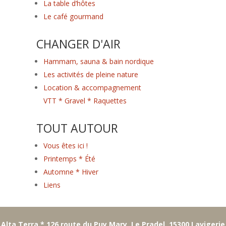
La table d’hôtes
Le café gourmand
CHANGER D'AIR
Hammam, sauna & bain nordique
Les activités de pleine nature
Location & accompagnement
VTT * Gravel * Raquettes
TOUT AUTOUR
Vous êtes ici !
Printemps * Été
Automne * Hiver
Liens
Alta Terra * 126 route du Puy Mary, Le Pradel, 15300 Lavigerie