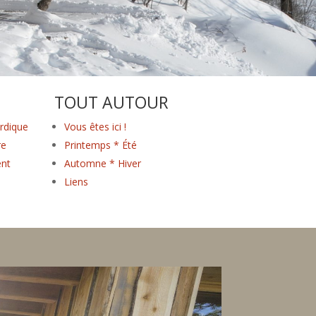
TOUT AUTOUR
rdique
Vous êtes ici !
re
Printemps * Été
nt
Automne * Hiver
Liens